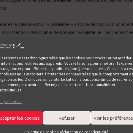
 convoquer à un entretien préalable. Cette rencontre permet à l’em
ons.
r et le salarié est un « préalable » à toute décision sur un évent
son intention irrévocable de licencier le salarié, le licenciement 
puis 37 ans avait été convoqué à un entretien préalable le 5 janv
s utilisons des technologies telles que les cookies pour stocker et/ou accéder
 informations relatives aux appareils. Nous le faisons pour améliorer l’expérie
rale avait, le même jour avant l’entretien préalable, organisé une 
navigation et pour afficher des publicités (non-)personnalisées. Consentir à ces
te réunion, le directeur général de la société avait alors affirm
hnologies nous autorisera à traiter des données telles que le comportement d
igation ou les ID uniques sur ce site. Le fait de ne pas consentir ou de retirer s
iement avait été adressée au salarié 3 jours plus tard.
sentement peut avoir un effet négatif sur certaines fonctionnalités et
actéristiques.
u de la réunion du personnel que l’employeur avait, avant la tenue
age services
e qui constitue un licenciement verbal et donc sans cause réelle e
ccepter les cookies
Refuser
Voir les préférenc
ployeur qui, dès le début de l’entretien préalable, annonce au sala
Politique de cookies
Déclaration de confidentialité