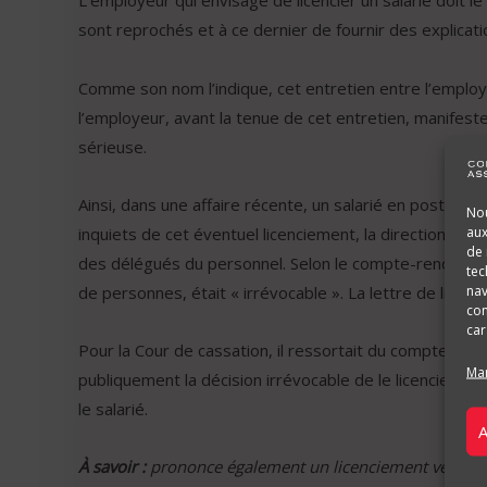
L’employeur qui envisage de licencier un salarié doit le
sont reprochés et à ce dernier de fournir des explicati
Comme son nom l’indique, cet entretien entre l’employeu
l’employeur, avant la tenue de cet entretien, manifeste 
sérieuse.
Ainsi, dans une affaire récente, un salarié en poste de
Nou
aux
inquiets de cet éventuel licenciement, la direction géné
de 
des délégués du personnel. Selon le compte-rendu de cet
tec
nav
de personnes, était « irrévocable ». La lettre de licenc
con
car
Pour la Cour de cassation, il ressortait du compte-rend
Man
publiquement la décision irrévocable de le licencier. C
le salarié.
A
À savoir :
prononce également un licenciement verbal l’em