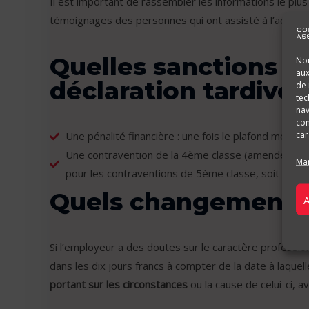
Il est important de rassembler les informations le plu
témoignages des personnes qui ont assisté à l’acciden
Quelles sanctions e
Nou
aux
déclaration tardive)
de 
tec
nav
con
car
Une pénalité financière : une fois le plafond mensue
Une contravention de la 4ème classe (amende de 75
Man
pour les contraventions de 5ème classe, soit 1500 
Quels changements 
A
Si l’employeur a des doutes sur le caractère profession
dans les dix jours francs à compter de la date à laquelle
portant sur les circonstances
ou la cause de celui-ci, a