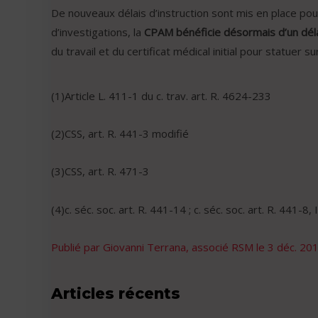
De nouveaux délais d’instruction sont mis en place pou
d’investigations, la
CPAM bénéficie désormais d’un déla
du travail et du certificat médical initial pour statuer s
(1)Article L. 411-1 du c. trav. art. R. 4624-233
(2)CSS, art. R. 441-3 modifié
(3)CSS, art. R. 471-3
(4)c. séc. soc. art. R. 441-14 ; c. séc. soc. art. R. 441-8, I
Publié par Giovanni Terrana, associé RSM le
3 déc. 20
Articles récents