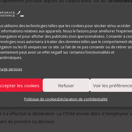
s rapidement possible auprès du collaborateur sur les
circonstanc
t.
ncourues à défaut de dé
s utilisons des technologies telles que les cookies pour stocker et/ou accéder
 informations relatives aux appareils. Nous le faisons pour améliorer l’expérie
 ?
navigation et pour afficher des publicités (non-)personnalisées. Consentir à ces
hnologies nous autorisera à traiter des données telles que le comportement d
igation ou les ID uniques sur ce site. Le fait de ne pas consentir ou de retirer s
sentement peut avoir un effet négatif sur certaines fonctionnalités et
actéristiques.
l de sécurité sociale, soit 3 377 euros en 2019 ;
0 euros maximum). En cas de récidive dans l’année, l’amende pe
age services
euros(3);
au 1er décembre 2019 ?
ccepter les cookies
Refuser
Voir les préférenc
Politique de cookies
Déclaration de confidentialité
nel ou la matérialité de l’accident et souhaite les contester, il
 il a effectué la déclaration. La CPAM envoie alors à l’employeur e
vant de prendre sa décision.