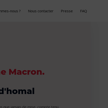
mmes-nous ?
Nous contacter
Presse
FAQ
me Macron.
ud'homal
plus que jamais de mise, compte tenu